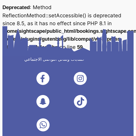
: Method
Deprecated
ReflectionMethod::setAccessible() is deprecated
since 8.5, as it has no effect since PHP 8.1 in
/home/sightscape/public_html/bookings.sightscape.co
content/plugins/gutenberg/lib/compat/wordpress-
on line
7.0/script-modules.php
59
حسابات وسائل التواصل الاجتماعي