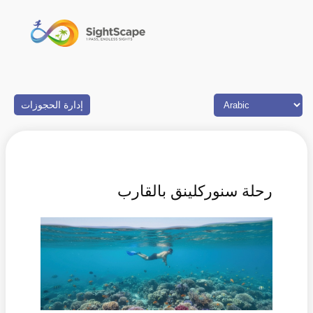
إدارة الحجوزات
رحلة سنوركلينق بالقارب